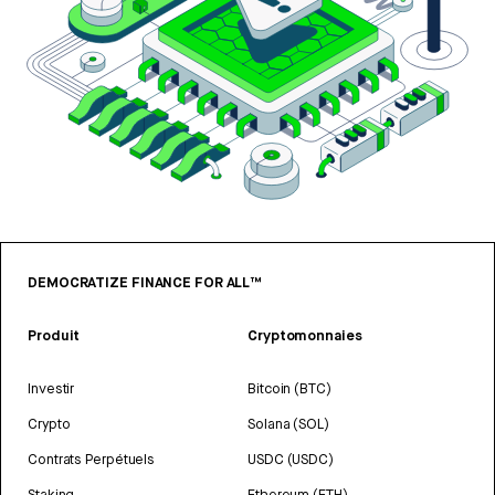
DEMOCRATIZE FINANCE FOR ALL™
Produit
Cryptomonnaies
Investir
Bitcoin (BTC)
Crypto
Solana (SOL)
Contrats Perpétuels
USDC (USDC)
Staking
Ethereum (ETH)