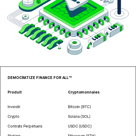
DEMOCRATIZE FINANCE FOR ALL™
Produit
Cryptomonnaies
Investir
Bitcoin (BTC)
Crypto
Solana (SOL)
Contrats Perpétuels
USDC (USDC)
Staking
Ethereum (ETH)