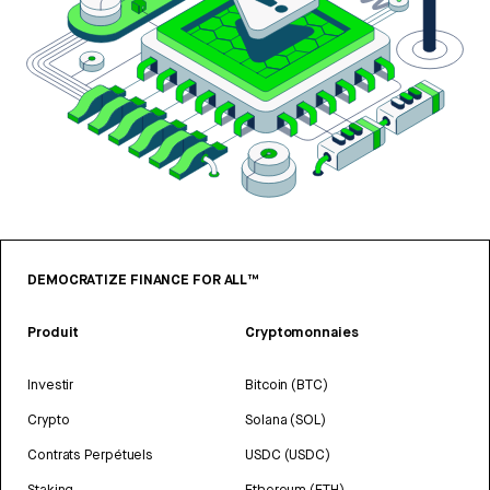
DEMOCRATIZE FINANCE FOR ALL™
Produit
Cryptomonnaies
Investir
Bitcoin (BTC)
Crypto
Solana (SOL)
Contrats Perpétuels
USDC (USDC)
Staking
Ethereum (ETH)