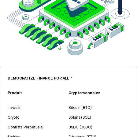
DEMOCRATIZE FINANCE FOR ALL™
Produit
Cryptomonnaies
Investir
Bitcoin (BTC)
Crypto
Solana (SOL)
Contrats Perpétuels
USDC (USDC)
Staking
Ethereum (ETH)