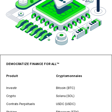
DEMOCRATIZE FINANCE FOR ALL™
Produit
Cryptomonnaies
Investir
Bitcoin (BTC)
Crypto
Solana (SOL)
Contrats Perpétuels
USDC (USDC)
Staking
Ethereum (ETH)