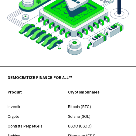
DEMOCRATIZE FINANCE FOR ALL™
Produit
Cryptomonnaies
Investir
Bitcoin (BTC)
Crypto
Solana (SOL)
Contrats Perpétuels
USDC (USDC)
Staking
Ethereum (ETH)