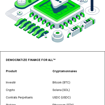
DEMOCRATIZE FINANCE FOR ALL™
Produit
Cryptomonnaies
Investir
Bitcoin (BTC)
Crypto
Solana (SOL)
Contrats Perpétuels
USDC (USDC)
Staking
Ethereum (ETH)