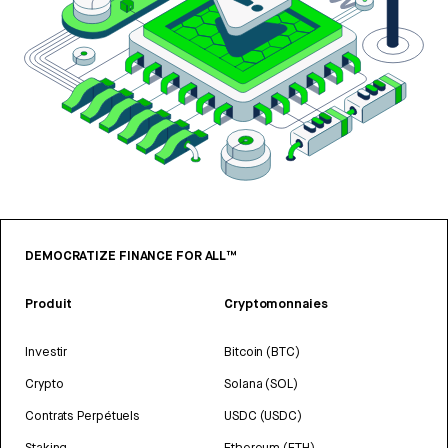
DEMOCRATIZE FINANCE FOR ALL™
Produit
Cryptomonnaies
Investir
Bitcoin (BTC)
Crypto
Solana (SOL)
Contrats Perpétuels
USDC (USDC)
Staking
Ethereum (ETH)