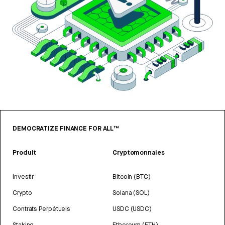
DEMOCRATIZE FINANCE FOR ALL™
Produit
Cryptomonnaies
Investir
Bitcoin (BTC)
Crypto
Solana (SOL)
Contrats Perpétuels
USDC (USDC)
Staking
Ethereum (ETH)