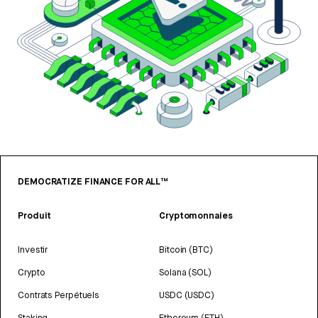
DEMOCRATIZE FINANCE FOR ALL™
Produit
Cryptomonnaies
Investir
Bitcoin (BTC)
Crypto
Solana (SOL)
Contrats Perpétuels
USDC (USDC)
Staking
Ethereum (ETH)