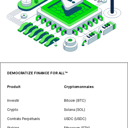
DEMOCRATIZE FINANCE FOR ALL™
Produit
Cryptomonnaies
Investir
Bitcoin (BTC)
Crypto
Solana (SOL)
Contrats Perpétuels
USDC (USDC)
Staking
Ethereum (ETH)