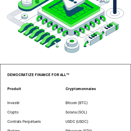
DEMOCRATIZE FINANCE FOR ALL™
Produit
Cryptomonnaies
Investir
Bitcoin (BTC)
Crypto
Solana (SOL)
Contrats Perpétuels
USDC (USDC)
Staking
Ethereum (ETH)