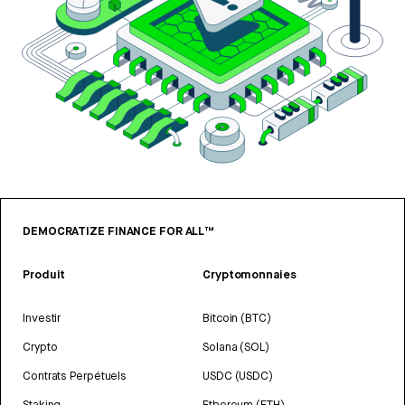
DEMOCRATIZE FINANCE FOR ALL™
Produit
Cryptomonnaies
Investir
Bitcoin (BTC)
Crypto
Solana (SOL)
Contrats Perpétuels
USDC (USDC)
Staking
Ethereum (ETH)