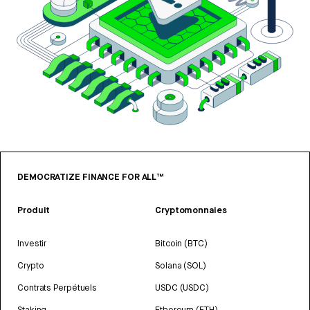
DEMOCRATIZE FINANCE FOR ALL™
Produit
Cryptomonnaies
Investir
Bitcoin (BTC)
Crypto
Solana (SOL)
Contrats Perpétuels
USDC (USDC)
Staking
Ethereum (ETH)