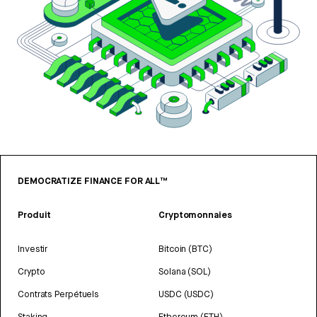
DEMOCRATIZE FINANCE FOR ALL™
Produit
Cryptomonnaies
Investir
Bitcoin (BTC)
Crypto
Solana (SOL)
Contrats Perpétuels
USDC (USDC)
Staking
Ethereum (ETH)