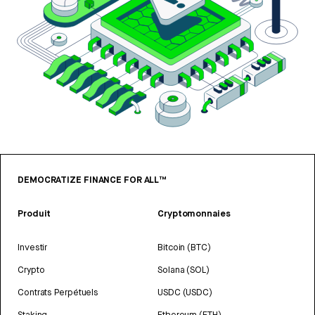
DEMOCRATIZE FINANCE FOR ALL™
Produit
Cryptomonnaies
Investir
Bitcoin (BTC)
Crypto
Solana (SOL)
Contrats Perpétuels
USDC (USDC)
Staking
Ethereum (ETH)