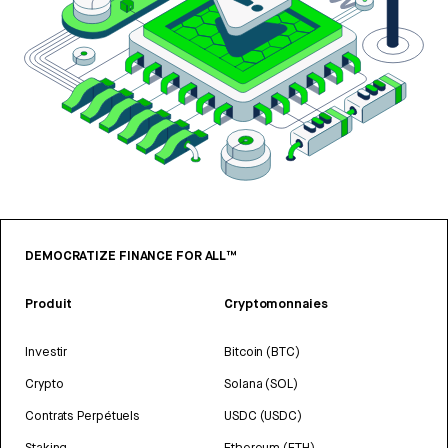
DEMOCRATIZE FINANCE FOR ALL™
Produit
Cryptomonnaies
Investir
Bitcoin (BTC)
Crypto
Solana (SOL)
Contrats Perpétuels
USDC (USDC)
Staking
Ethereum (ETH)