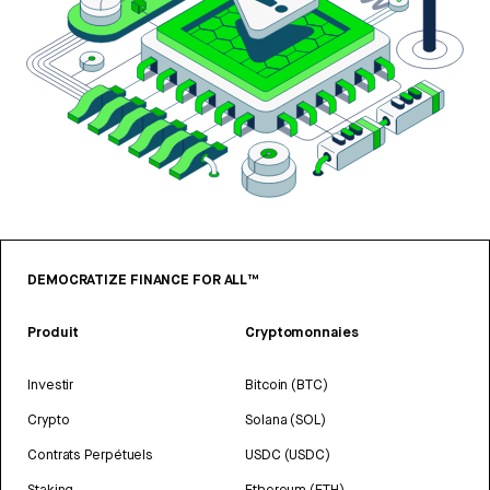
DEMOCRATIZE FINANCE FOR ALL™
Produit
Cryptomonnaies
Investir
Bitcoin (BTC)
Crypto
Solana (SOL)
Contrats Perpétuels
USDC (USDC)
Staking
Ethereum (ETH)