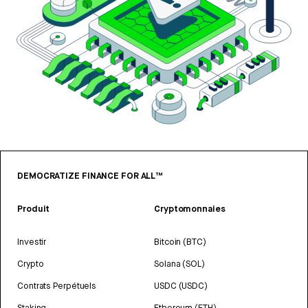
DEMOCRATIZE FINANCE FOR ALL™
Produit
Cryptomonnaies
Investir
Bitcoin (BTC)
Crypto
Solana (SOL)
Contrats Perpétuels
USDC (USDC)
Staking
Ethereum (ETH)