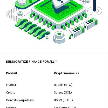
DEMOCRATIZE FINANCE FOR ALL™
Produit
Cryptomonnaies
Investir
Bitcoin (BTC)
Crypto
Solana (SOL)
Contrats Perpétuels
USDC (USDC)
Staking
Ethereum (ETH)