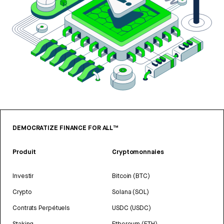
DEMOCRATIZE FINANCE FOR ALL™
Produit
Cryptomonnaies
Investir
Bitcoin (BTC)
Crypto
Solana (SOL)
Contrats Perpétuels
USDC (USDC)
Staking
Ethereum (ETH)