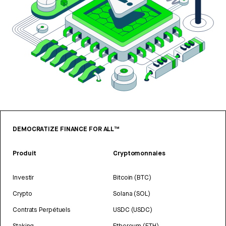
DEMOCRATIZE FINANCE FOR ALL™
Produit
Cryptomonnaies
Investir
Bitcoin (BTC)
Crypto
Solana (SOL)
Contrats Perpétuels
USDC (USDC)
Staking
Ethereum (ETH)