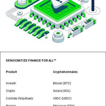
DEMOCRATIZE FINANCE FOR ALL™
Produit
Cryptomonnaies
Investir
Bitcoin (BTC)
Crypto
Solana (SOL)
Contrats Perpétuels
USDC (USDC)
Staking
Ethereum (ETH)