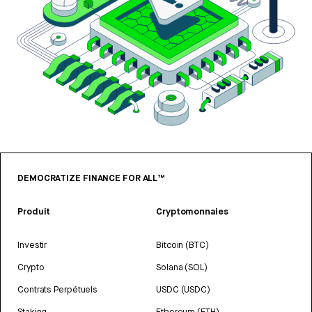
DEMOCRATIZE FINANCE FOR ALL™
Produit
Cryptomonnaies
Investir
Bitcoin (BTC)
Crypto
Solana (SOL)
Contrats Perpétuels
USDC (USDC)
Staking
Ethereum (ETH)