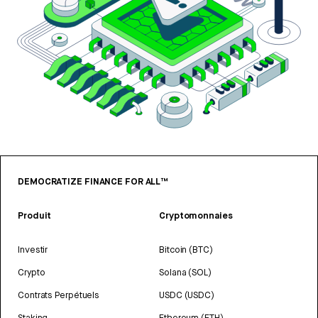
DEMOCRATIZE FINANCE FOR ALL™
Produit
Cryptomonnaies
Investir
Bitcoin (BTC)
Crypto
Solana (SOL)
Contrats Perpétuels
USDC (USDC)
Staking
Ethereum (ETH)