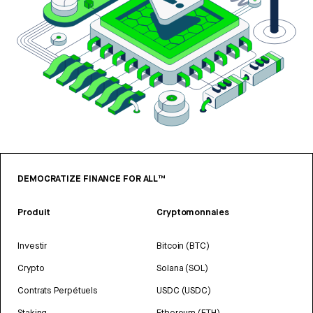
DEMOCRATIZE FINANCE FOR ALL™
Produit
Cryptomonnaies
Investir
Bitcoin (BTC)
Crypto
Solana (SOL)
Contrats Perpétuels
USDC (USDC)
Staking
Ethereum (ETH)