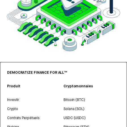
DEMOCRATIZE FINANCE FOR ALL™
Produit
Cryptomonnaies
Investir
Bitcoin (BTC)
Crypto
Solana (SOL)
Contrats Perpétuels
USDC (USDC)
Staking
Ethereum (ETH)