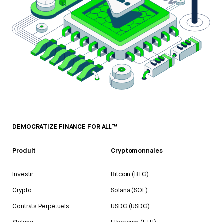
DEMOCRATIZE FINANCE FOR ALL™
Produit
Cryptomonnaies
Investir
Bitcoin (BTC)
Crypto
Solana (SOL)
Contrats Perpétuels
USDC (USDC)
Staking
Ethereum (ETH)