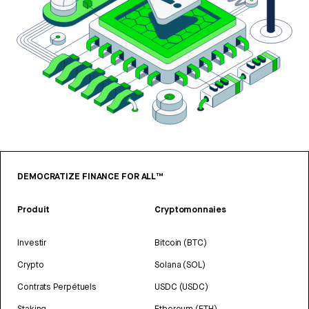
DEMOCRATIZE FINANCE FOR ALL™
Produit
Cryptomonnaies
Investir
Bitcoin (BTC)
Crypto
Solana (SOL)
Contrats Perpétuels
USDC (USDC)
Staking
Ethereum (ETH)