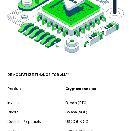
DEMOCRATIZE FINANCE FOR ALL™
Produit
Cryptomonnaies
Investir
Bitcoin (BTC)
Crypto
Solana (SOL)
Contrats Perpétuels
USDC (USDC)
Staking
Ethereum (ETH)