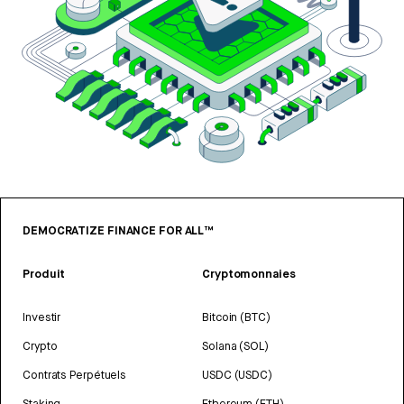
DEMOCRATIZE FINANCE FOR ALL™
Produit
Cryptomonnaies
Investir
Bitcoin (BTC)
Crypto
Solana (SOL)
Contrats Perpétuels
USDC (USDC)
Staking
Ethereum (ETH)