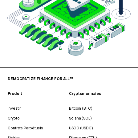
DEMOCRATIZE FINANCE FOR ALL™
Produit
Cryptomonnaies
Investir
Bitcoin (BTC)
Crypto
Solana (SOL)
Contrats Perpétuels
USDC (USDC)
Staking
Ethereum (ETH)