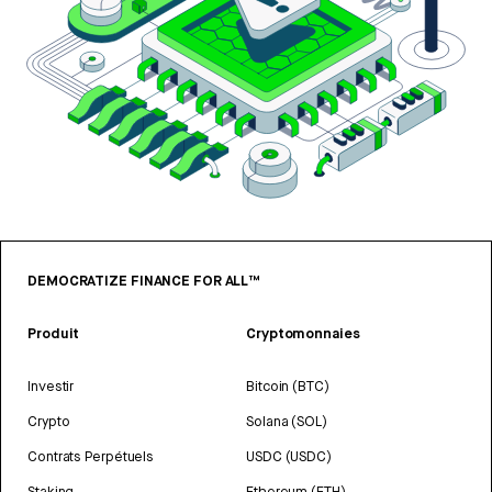
DEMOCRATIZE FINANCE FOR ALL™
Produit
Cryptomonnaies
Investir
Bitcoin (BTC)
Crypto
Solana (SOL)
Contrats Perpétuels
USDC (USDC)
Staking
Ethereum (ETH)