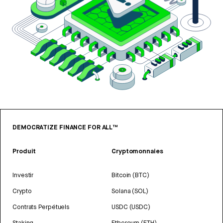
DEMOCRATIZE FINANCE FOR ALL™
Produit
Cryptomonnaies
Investir
Bitcoin (BTC)
Crypto
Solana (SOL)
Contrats Perpétuels
USDC (USDC)
Staking
Ethereum (ETH)