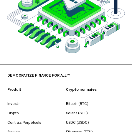
DEMOCRATIZE FINANCE FOR ALL™
Produit
Cryptomonnaies
Investir
Bitcoin (BTC)
Crypto
Solana (SOL)
Contrats Perpétuels
USDC (USDC)
Staking
Ethereum (ETH)