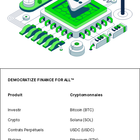
DEMOCRATIZE FINANCE FOR ALL™
Produit
Cryptomonnaies
Investir
Bitcoin (BTC)
Crypto
Solana (SOL)
Contrats Perpétuels
USDC (USDC)
Staking
Ethereum (ETH)