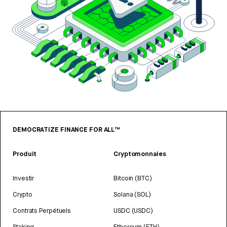
DEMOCRATIZE FINANCE FOR ALL™
Produit
Cryptomonnaies
Investir
Bitcoin (BTC)
Crypto
Solana (SOL)
Contrats Perpétuels
USDC (USDC)
Staking
Ethereum (ETH)