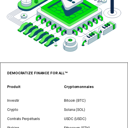
DEMOCRATIZE FINANCE FOR ALL™
Produit
Cryptomonnaies
Investir
Bitcoin (BTC)
Crypto
Solana (SOL)
Contrats Perpétuels
USDC (USDC)
Staking
Ethereum (ETH)