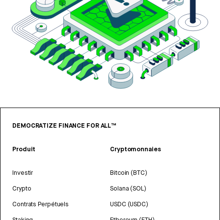
DEMOCRATIZE FINANCE FOR ALL™
Produit
Cryptomonnaies
Investir
Bitcoin (BTC)
Crypto
Solana (SOL)
Contrats Perpétuels
USDC (USDC)
Staking
Ethereum (ETH)