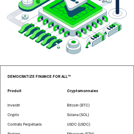
DEMOCRATIZE FINANCE FOR ALL™
Produit
Cryptomonnaies
Investir
Bitcoin (BTC)
Crypto
Solana (SOL)
Contrats Perpétuels
USDC (USDC)
Staking
Ethereum (ETH)