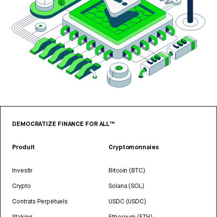
DEMOCRATIZE FINANCE FOR ALL™
Produit
Cryptomonnaies
Investir
Bitcoin (BTC)
Crypto
Solana (SOL)
Contrats Perpétuels
USDC (USDC)
Staking
Ethereum (ETH)