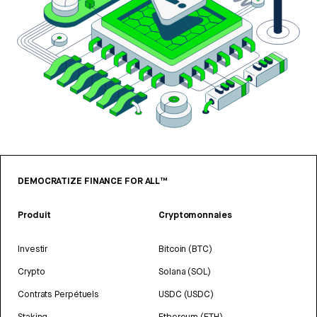
DEMOCRATIZE FINANCE FOR ALL™
Produit
Cryptomonnaies
Investir
Bitcoin (BTC)
Crypto
Solana (SOL)
Contrats Perpétuels
USDC (USDC)
Staking
Ethereum (ETH)