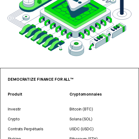
DEMOCRATIZE FINANCE FOR ALL™
Produit
Cryptomonnaies
Investir
Bitcoin (BTC)
Crypto
Solana (SOL)
Contrats Perpétuels
USDC (USDC)
Staking
Ethereum (ETH)