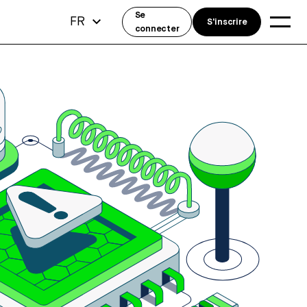
Se
FR
S'inscrire
connecter