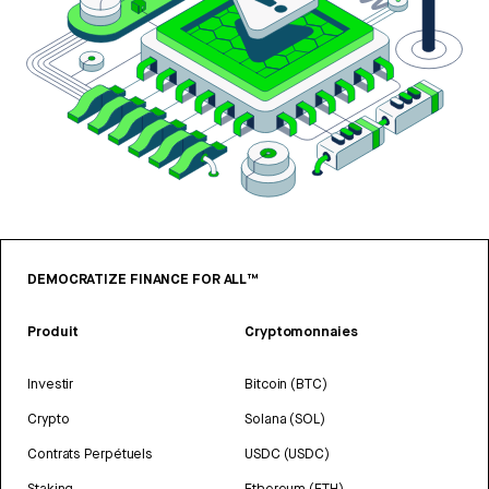
DEMOCRATIZE FINANCE FOR ALL™
Produit
Cryptomonnaies
Investir
Bitcoin (BTC)
Crypto
Solana (SOL)
Contrats Perpétuels
USDC (USDC)
Staking
Ethereum (ETH)