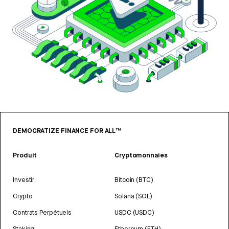
DEMOCRATIZE FINANCE FOR ALL™
Produit
Cryptomonnaies
Investir
Bitcoin (BTC)
Crypto
Solana (SOL)
Contrats Perpétuels
USDC (USDC)
Staking
Ethereum (ETH)