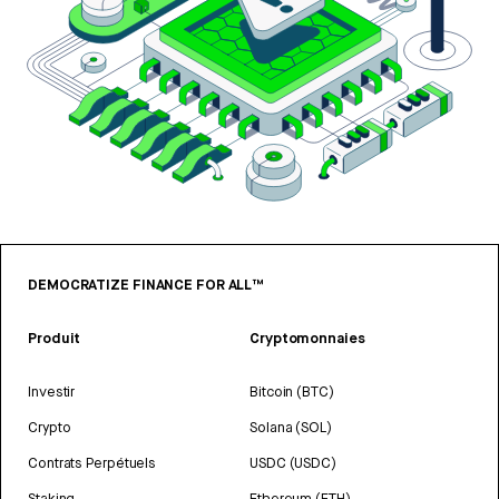
DEMOCRATIZE FINANCE FOR ALL™
Produit
Cryptomonnaies
Investir
Bitcoin (BTC)
Crypto
Solana (SOL)
Contrats Perpétuels
USDC (USDC)
Staking
Ethereum (ETH)