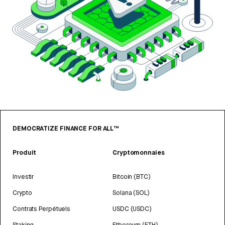
DEMOCRATIZE FINANCE FOR ALL™
Produit
Cryptomonnaies
Investir
Bitcoin (BTC)
Crypto
Solana (SOL)
Contrats Perpétuels
USDC (USDC)
Staking
Ethereum (ETH)