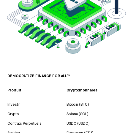
DEMOCRATIZE FINANCE FOR ALL™
Produit
Cryptomonnaies
Investir
Bitcoin (BTC)
Crypto
Solana (SOL)
Contrats Perpétuels
USDC (USDC)
Staking
Ethereum (ETH)