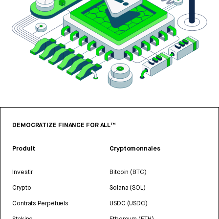
DEMOCRATIZE FINANCE FOR ALL™
Produit
Cryptomonnaies
Investir
Bitcoin (BTC)
Crypto
Solana (SOL)
Contrats Perpétuels
USDC (USDC)
Staking
Ethereum (ETH)